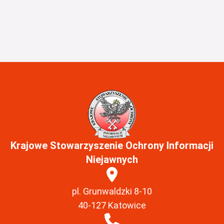
Krajowe Stowarzyszenie Ochrony Informacji
Niejawnych
pl. Grunwaldzki 8-10
40-127 Katowice